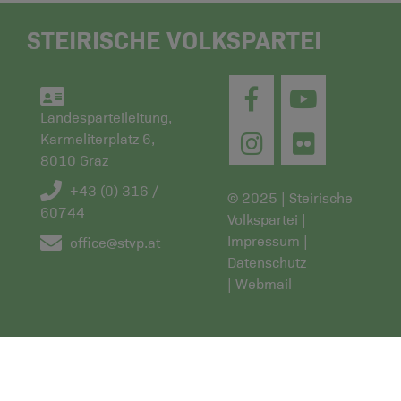
STEIRISCHE VOLKSPARTEI
Landesparteileitung,
Karmeliterplatz 6,
8010 Graz
+43 (0) 316 /
© 2025 | Steirische
60744
Volkspartei |
Impressum
|
office@stvp.at
Datenschutz
|
Webmail