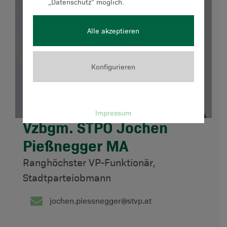
„Datenschutz“ möglich.
Alle akzeptieren
Konfigurieren
Impressum
Vzbgm. STPO Jochen
Pießnegger MA
Ranghöchster VP-Funktionär,
Stadtparteiobmann
jochen.piessnegger@stvp.at